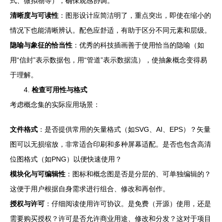
式、微拟物等），确保观感协调。
清晰度与可读性
：图形设计应简洁明了，重点突出，即使在缩小的
情况下也能清晰辨认。配色应舒适，有助于区分不同元素和层级。
隐喻与象征的恰当性
：优秀的科技插画善于使用恰当的隐喻（如
用“信封”表示数据包，用“管道”表示数据流），使抽象概念变得易
于理解。
4.
检查可用性与格式
考虑概念集的实际应用场景：
文件格式
：是否提供常用的矢量格式（如SVG、AI、EPS）？矢量
图可以无损缩放，非常适合印刷和多种屏幕适配。是否也包含高清
位图格式（如PNG）以便快速使用？
模块化与可编辑性
：图标和概念图是否是分层的、可单独编辑的？
这便于用户根据自身需求进行组合、修改和再创作。
授权与许可
：仔细阅读使用许可协议。是免费（开源）使用，还是
需要购买授权？许可是否允许商业用途、修改和分发？这对于项目