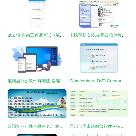
2017年咨询工程师考试电脑版官方软件下载指南
电脑重新安装XP系统软件教程 一步步教你重装Windows XP
电脑里办公软件有哪些,基础的桌面记事提醒类便签必须要有
Wondershare DVD Creator 中文版 v6.5.3 打造个性化光盘的实用工具
汉阳企业IT外包服务 以计算机软件咨询为引擎，驱动数字化高效转型
昆山市周市镇微普软件科技信息中心 专业计算机软件咨询服务解析